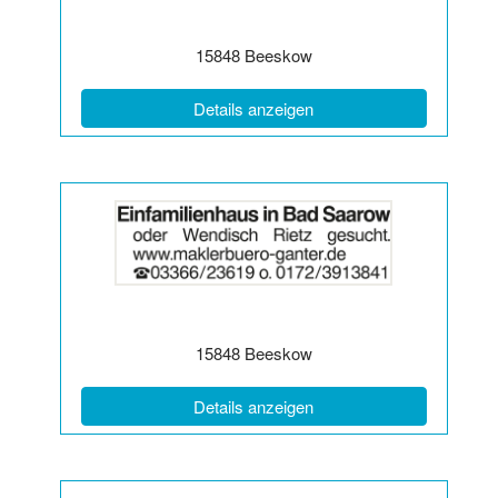
|
Info:
Postleitzahl:
Ort:
15848
Beeskow
(ID: 2064247)
Details anzeigen
Details
der
Anzeige
2064248
anzeigen
|
Info:
Postleitzahl:
Ort:
15848
Beeskow
(ID: 2064248)
Details anzeigen
Details