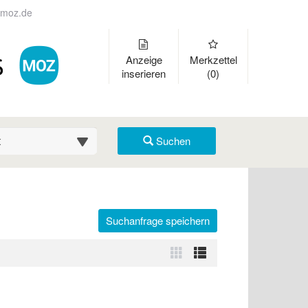
moz.de
Anzeige
Merkzettel
inserieren
(0)
suche (km)
Suchen
Suchanfrage speichern
r auszuklappen und Links zu öffnen. Mit Pfeil rechts klappen Sie auf
Zur
Zur
Kachelansicht
Listenansicht
wechseln
wechseln