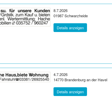
Erscheinungsdatum:
8.7.2026
Postleitzahl:
Ort:
01987
Schwarzheide
(ID: 2058648)
Details anzeigen
Erscheinungsdatum:
4.7.2026
Postleitzahl:
Ort:
14770
Brandenburg an der Havel
(ID: 2057777)
Details anzeigen