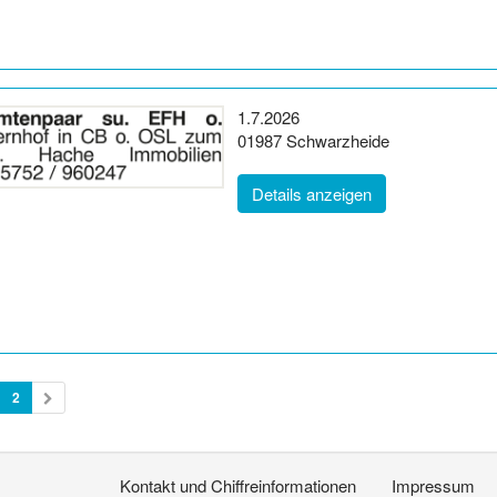
Erscheinungsdatum:
1.7.2026
Postleitzahl:
Ort:
01987
Schwarzheide
(ID: 2056836)
Details anzeigen
2
Kontakt und Chiffreinformationen
Impressum