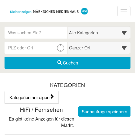
Startseite
Toggl
Meldungsbereich für Such- und Filterstatus
Suchbegriff
Alle Kategorien
PLZ/Ort
Umgebungssuche (km)
Suchen
Kategorien & Anzeigen Übe
KATEGORIEN
Kategorien anzeigen
Bedienhinweis: Navigieren Sie mit Tab (Shift+Tab zurück). Drücken
Rubrik:
HiFi / Fernsehen
Suchanfrage speichern
Es gibt keine Anzeigen für diesen
Markt.