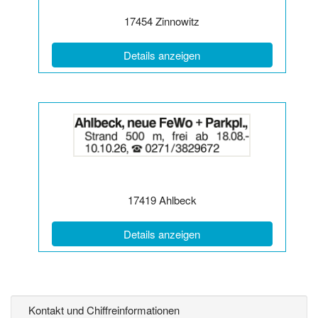
Postleitzahl:
Ort:
17454
Zinnowitz
(ID: 2065874)
Details anzeigen
Details
der
Anzeige
2065880
anzeigen
|
Info:
Postleitzahl:
Ort:
17419
Ahlbeck
(ID: 2065880)
Details anzeigen
Kontakt und Chiffreinformationen