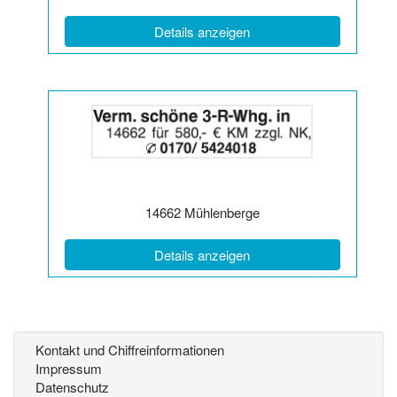
(ID: 2065969)
Details anzeigen
Details
der
Anzeige
2064218
anzeigen
|
Info:
Postleitzahl:
Ort:
14662
Mühlenberge
(ID: 2064218)
Details anzeigen
Kontakt und Chiffreinformationen
Impressum
Datenschutz