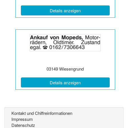
(ID: 2064110)
Details anzeigen
Details
der
Anzeige
2061059
anzeigen
|
Info:
Postleitzahl:
Ort:
03149
Wiesengrund
(ID: 2061059)
Details anzeigen
Kontakt und Chiffreinformationen
Impressum
Datenschutz