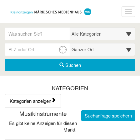
Startseite
Toggl
Meldungsbereich für Such- und Filterstatus
Suchbegriff
Alle Kategorien
PLZ/Ort
Umgebungssuche (km)
Suchen
Kategorien & Anzeigen Übe
KATEGORIEN
Kategorien anzeigen
Bedienhinweis: Navigieren Sie mit Tab (Shift+Tab zurück). Drücken
Rubrik:
Musikinstrumente
Suchanfrage speichern
Es gibt keine Anzeigen für diesen
Markt.