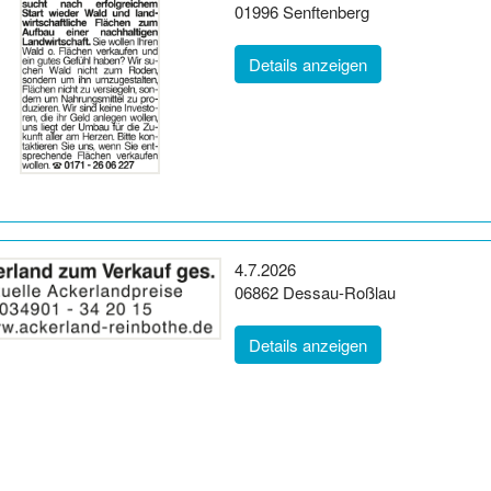
Postleitzahl:
Ort:
01996
Senftenberg
(ID: 2064329)
Details anzeigen
Erscheinungsdatum:
4.7.2026
Postleitzahl:
Ort:
06862
Dessau-Roßlau
(ID: 2057785)
Details anzeigen