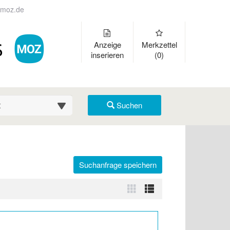
moz.de
Anzeige
Merkzettel
inserieren
(0)
suche (km)
Suchen
Suchanfrage speichern
r auszuklappen und Links zu öffnen. Mit Pfeil rechts klappen Sie auf
Zur
Zur
Kachelansicht
Listenansicht
wechseln
wechseln