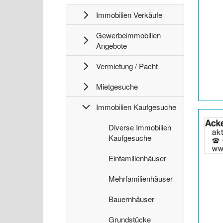
Anzeige
Immobilien Verkäufe
2064329
anzeigen
Gewerbeimmobilien
|
Angebote
Info:
Vermietung / Pacht
Mietgesuche
Immobilien Kaufgesuche
Details
der
I
Diverse Immobilien
Anzeige
m
Kaufgesuche
2057785
m
anzeigen
I
o
Einfamilienhäuser
|
m
b
Info:
I
m
Mehrfamilienhäuser
i
m
o
l
I
m
Bauernhäuser
b
i
m
o
i
e
I
m
Grundstücke
b
l
n