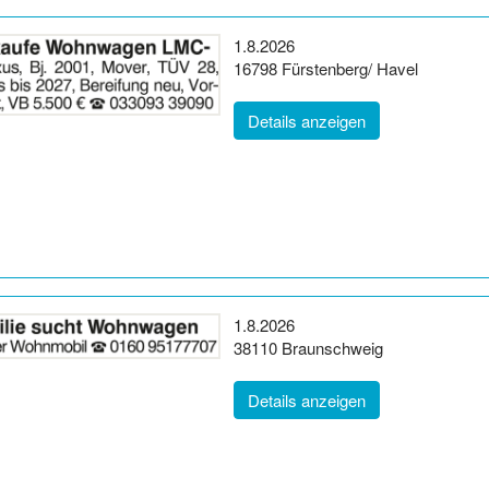
Erscheinungsdatum:
1.8.2026
Postleitzahl:
Ort:
16798
Fürstenberg/ Havel
(ID: 2064186)
Details anzeigen
Erscheinungsdatum:
1.8.2026
Postleitzahl:
Ort:
38110
Braunschweig
(ID: 2064265)
Details anzeigen