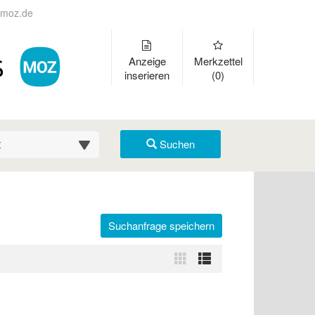
moz.de
Anzeige
Merkzettel
inserieren
(0)
suche (km)
Suchen
Suchanfrage speichern
r auszuklappen und Links zu öffnen. Mit Pfeil rechts klappen Sie auf
Zur
Zur
Kachelansicht
Listenansicht
wechseln
wechseln