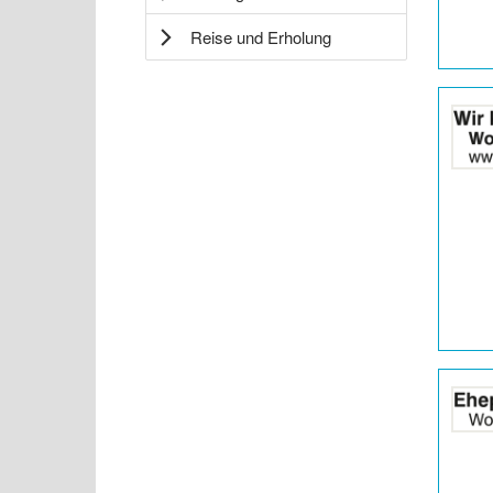
Reise und Erholung
Details
der
Anzeige
2064099
anzeigen
|
Info:
Details
der
Anzeige
2062509
anzeigen