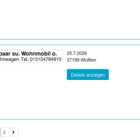
Erscheinungsdatum:
25.7.2026
Postleitzahl:
Ort:
37199
Wulften
(ID: 2062510)
Details anzeigen
2