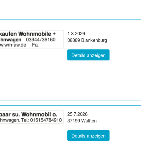
Erscheinungsdatum:
1.8.2026
Postleitzahl:
Ort:
38889
Blankenburg
(ID: 2064099)
Details anzeigen
Erscheinungsdatum:
25.7.2026
Postleitzahl:
Ort:
37199
Wulften
(ID: 2062509)
Details anzeigen