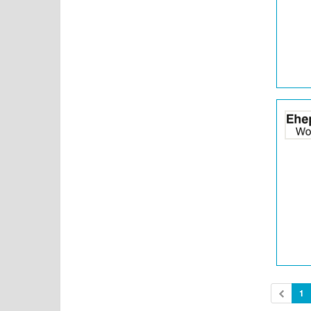
|
Info:
Details
der
Anzeige
2062510
anzeigen
|
Info:
1