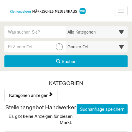
Startseite
Toggl
Meldungsbereich für Such- und Filterstatus
Suchbegriff
Alle Kategorien
PLZ/Ort
Umgebungssuche (km)
Suchen
Kategorien & Anzeigen Übe
KATEGORIEN
Kategorien anzeigen
Bedienhinweis: Navigieren Sie mit Tab (Shift+Tab zurück). Drücken
Rubrik:
Stellenangebot Handwerker
Suchanfrage speichern
Es gibt keine Anzeigen für diesen
Markt.