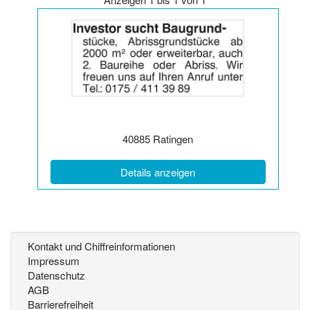
Details
der
Anzeige
2064280
anzeigen
|
Info:
Postleitzahl:
Ort:
40885
Ratingen
(ID: 2064280)
Details anzeigen
Kontakt und Chiffreinformationen
Impressum
Datenschutz
AGB
Barrierefreiheit