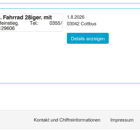
Erscheinungsdatum:
1.8.2026
Postleitzahl:
Ort:
03042
Cottbus
(ID: 2064332)
Details anzeigen
Kontakt und Chiffreinformationen
Impressum