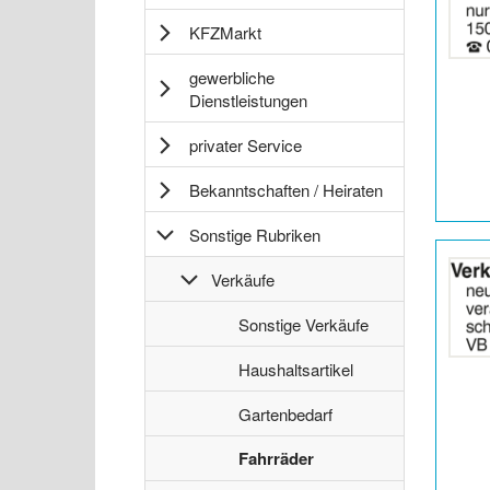
Anzeige
KFZMarkt
2064154
anzeigen
gewerbliche
|
Dienstleistungen
Info:
privater Service
Bekanntschaften / Heiraten
Sonstige Rubriken
Details
der
Verkäufe
Anzeige
2064207
S
Sonstige Verkäufe
anzeigen
o
|
S
n
Haushaltsartikel
Info:
o
s
S
n
Gartenbedarf
t
o
s
i
S
Fahrräder
n
t
g
o
s
i
e