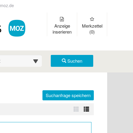
moz.de
Anzeige
Merkzettel
inserieren
(0)
suche (km)
Suchen
Suchanfrage speichern
r auszuklappen und Links zu öffnen. Mit Pfeil rechts klappen Sie auf
Zur
Zur
Kachelansicht
Listenansicht
wechseln
wechseln