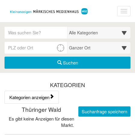
Startseite
Toggl
Meldungsbereich für Such- und Filterstatus
Suchbegriff
Alle Kategorien
PLZ/Ort
Umgebungssuche (km)
Suchen
Kategorien & Anzeigen Übe
KATEGORIEN
Kategorien anzeigen
Bedienhinweis: Navigieren Sie mit Tab (Shift+Tab zurück). Drücken
Rubrik:
Thüringer Wald
Suchanfrage speichern
Es gibt keine Anzeigen für diesen
Markt.