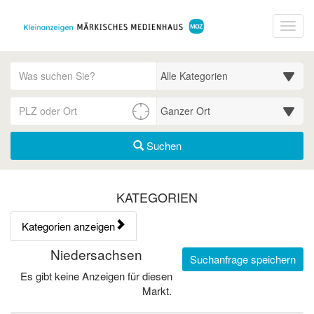
Startseite
Toggl
Meldungsbereich für Such- und Filterstatus
Suchbegriff
Alle Kategorien
PLZ/Ort
Umgebungssuche (km)
Suchen
Kategorien & Anzeigen Übe
KATEGORIEN
Kategorien anzeigen
Bedienhinweis: Navigieren Sie mit Tab (Shift+Tab zurück). Drücken
Rubrik:
Niedersachsen
Suchanfrage speichern
Es gibt keine Anzeigen für diesen
Markt.