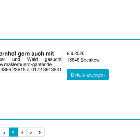
Erscheinungsdatum:
8.8.2026
Postleitzahl:
Ort:
15848
Beeskow
(ID: 2065752)
Details anzeigen
3
2
4
5