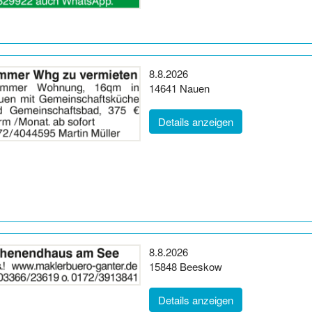
Erscheinungsdatum:
8.8.2026
Postleitzahl:
Ort:
14641
Nauen
(ID: 2065750)
Details anzeigen
Erscheinungsdatum:
8.8.2026
Postleitzahl:
Ort:
15848
Beeskow
(ID: 2065751)
Details anzeigen