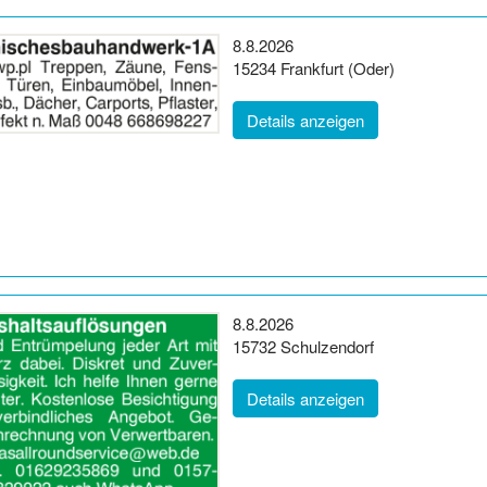
Erscheinungsdatum:
8.8.2026
Postleitzahl:
Ort:
15234
Frankfurt (Oder)
(ID: 2065742)
Details anzeigen
Erscheinungsdatum:
8.8.2026
Postleitzahl:
Ort:
15732
Schulzendorf
(ID: 2065749)
Details anzeigen