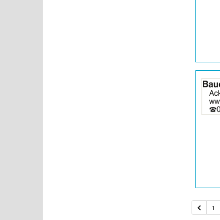
|
Info:
Details
der
Anzeige
2065752
anzeigen
|
Info:
1