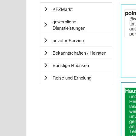
Details
KFZMarkt
der
Anzeige
gewerbliche
2065742
Dienstleistungen
anzeigen
|
privater Service
Info:
Bekanntschaften / Heiraten
Sonstige Rubriken
Reise und Erholung
Details
der
Anzeige
2065749
anzeigen
|
Info: