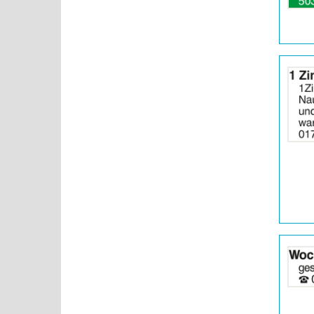
Details
der
Anzeige
2065750
anzeigen
|
Info:
Details
der
Anzeige
2065751
anzeigen