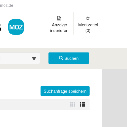
moz.de
Anzeige
Merkzettel
inserieren
(0)
suche (km)
Suchen
Suchanfrage speichern
r auszuklappen und Links zu öffnen. Mit Pfeil rechts klappen Sie auf
Zur
Zur
Kachelansicht
Listenansicht
wechseln
wechseln