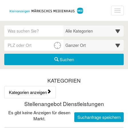
Startseite
Toggl
Meldungsbereich für Such- und Filterstatus
Suchbegriff
Alle Kategorien
PLZ/Ort
Umgebungssuche (km)
Suchen
Kategorien & Anzeigen Übe
KATEGORIEN
Kategorien anzeigen
Bedienhinweis: Navigieren Sie mit Tab (Shift+Tab zurück). Drücken
Rubrik:
Stellenangebot Dienstleistungen
Es gibt keine Anzeigen für diesen
Suchanfrage speichern
Markt.