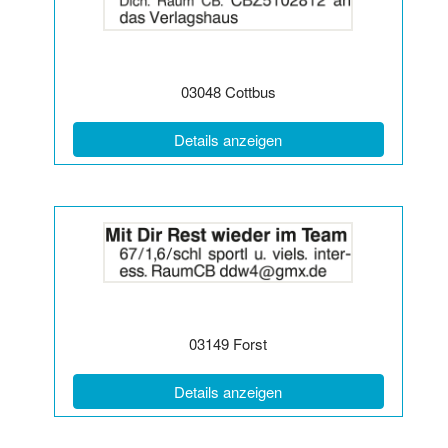
2064313
anzeigen
|
Info:
Postleitzahl:
Ort:
03048
Cottbus
(ID: 2064313)
Details anzeigen
Details
der
Anzeige
2064315
anzeigen
|
Info:
Postleitzahl:
Ort:
03149
Forst
(ID: 2064315)
Details anzeigen