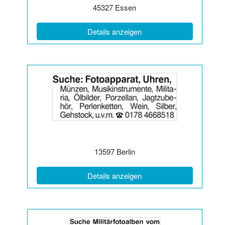
Postleitzahl:
Ort:
45327
Essen
(ID: 2064144)
Details anzeigen
Details
der
Anzeige
2064146
anzeigen
|
Info:
Postleitzahl:
Ort:
13597
Berlin
(ID: 2064146)
Details anzeigen
Details
der